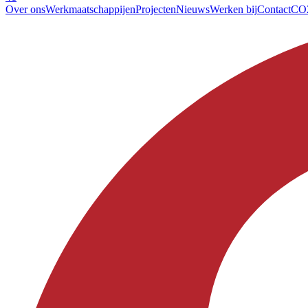
Over ons
Werkmaatschappijen
Projecten
Nieuws
Werken bij
Contact
CO2