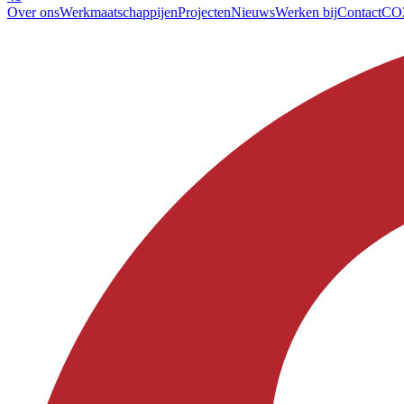
Over ons
Werkmaatschappijen
Projecten
Nieuws
Werken bij
Contact
CO2