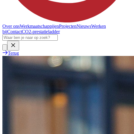
Over ons
Werkmaatschappijen
Projecten
Nieuws
Werken
bij
Contact
CO2-prestatieladder
Terug