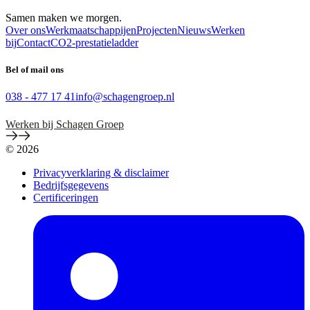
Samen maken we morgen.
Over ons
Werkmaatschappijen
Projecten
Nieuws
Werken
bij
Contact
CO2-prestatieladder
Bel of mail ons
038 - 477 17 41
info@schagengroep.nl
Werken bij Schagen Groep
© 2026
Privacyverklaring & disclaimer
Bedrijfsgegevens
Certificeringen