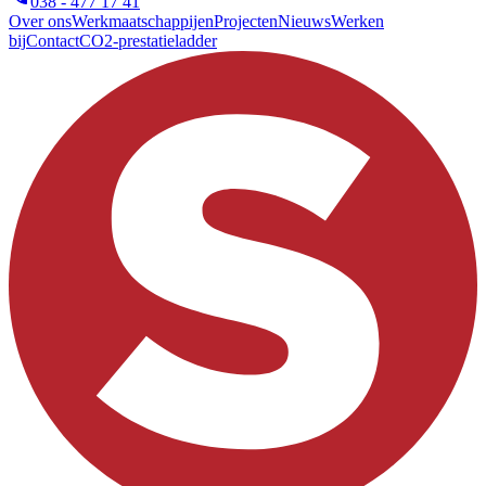
038 - 477 17 41
Over ons
Werkmaatschappijen
Projecten
Nieuws
Werken
bij
Contact
CO2-prestatieladder