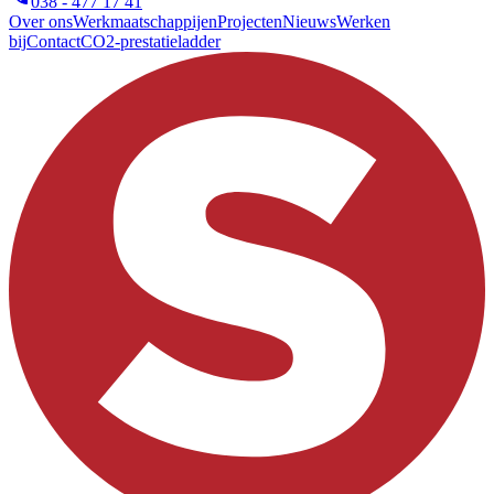
038 - 477 17 41
Over ons
Werkmaatschappijen
Projecten
Nieuws
Werken
bij
Contact
CO2-prestatieladder