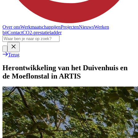
Over ons
Werkmaatschappijen
Projecten
Nieuws
Werken
bij
Contact
CO2-prestatieladder
Terug
Herontwikkeling van het Duivenhuis en
de Moeflonstal in ARTIS