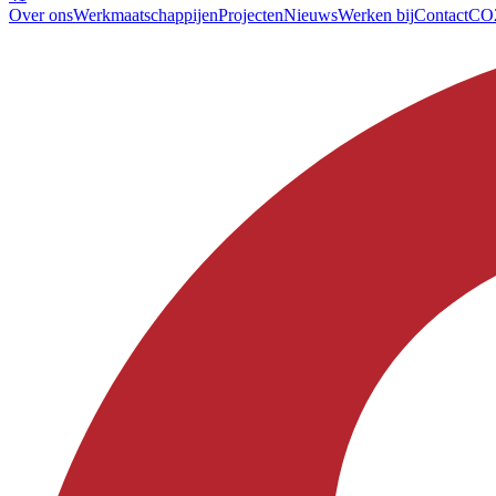
Over ons
Werkmaatschappijen
Projecten
Nieuws
Werken bij
Contact
CO2