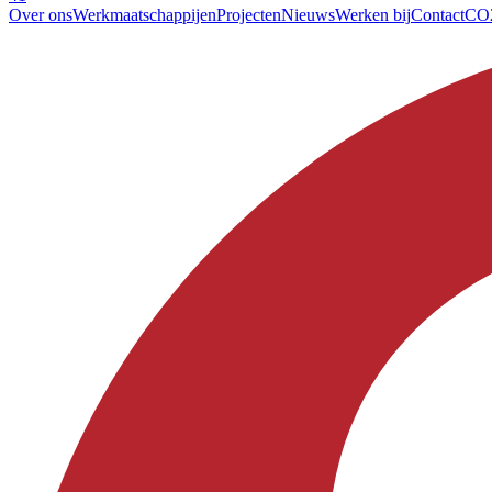
Over ons
Werkmaatschappijen
Projecten
Nieuws
Werken bij
Contact
CO2