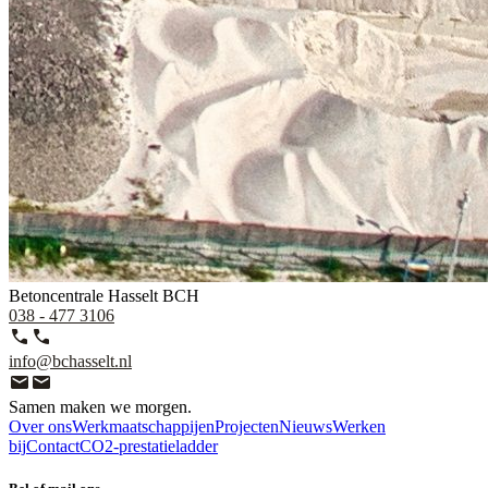
Betoncentrale Hasselt
BCH
038 - 477 3106
info@bchasselt.nl
Samen maken we morgen.
Over ons
Werkmaatschappijen
Projecten
Nieuws
Werken
bij
Contact
CO2-prestatieladder