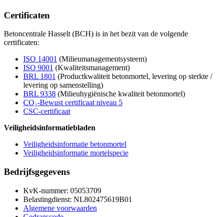
Certificaten
Betoncentrale Hasselt (BCH) is in het bezit van de volgende
certificaten:
ISO 14001
(Milieumanagementsysteem)
ISO 9001
(Kwaliteitsmanagement)
BRL 1801
(Productkwaliteit betonmortel, levering op sterkte /
levering op samenstelling)
BRL 9338
(Milieuhygiënische kwaliteit betonmortel)
CO₂-Bewust certificaat niveau 5
CSC-certificaat
Veiligheidsinformatiebladen
Veiligheidsinformatie betonmortel
Veiligheidsinformatie mortelspecie
Bedrijfsgegevens
KvK-nummer: 05053709
Belastingdienst: NL802475619B01
Algemene voorwaarden
Gedragscode