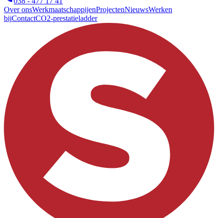
038 - 477 17 41
Over ons
Werkmaatschappijen
Projecten
Nieuws
Werken
bij
Contact
CO2-prestatieladder