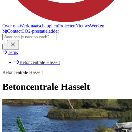
Over ons
Werkmaatschappijen
Projecten
Nieuws
Werken
bij
Contact
CO2-prestatieladder
Terug
Betoncentrale Hasselt
Betoncentrale Hasselt
Betoncentrale Hasselt