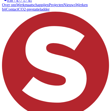
038 - 477 17 41
Over ons
Werkmaatschappijen
Projecten
Nieuws
Werken
bij
Contact
CO2-prestatieladder