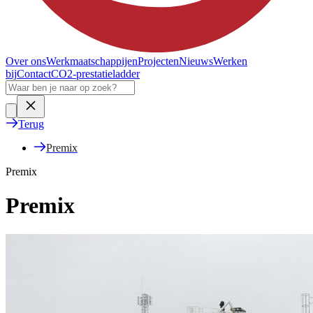
Over ons
Werkmaatschappijen
Projecten
Nieuws
Werken
bij
Contact
CO2-prestatieladder
Terug
Premix
Premix
Premix