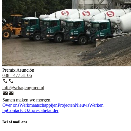
Premix
Asunción
038 - 477 31 06
info@schagengroep.nl
Samen maken we morgen.
Over ons
Werkmaatschappijen
Projecten
Nieuws
Werken
bij
Contact
CO2-prestatieladder
Bel of mail ons