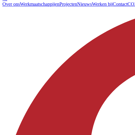
Over ons
Werkmaatschappijen
Projecten
Nieuws
Werken bij
Contact
CO2